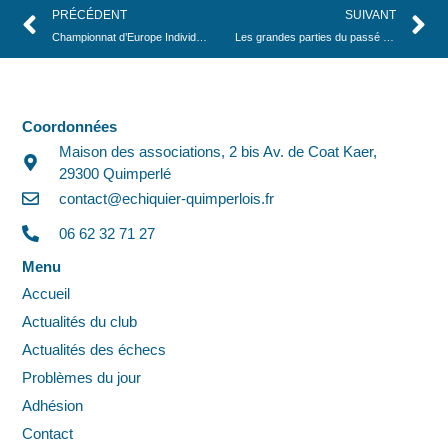
PRÉCÉDENT
SUIVANT
Championnat d’Europe Individuel d’échecs 2026 – À l’aube de la dernière ronde, cinq joueurs se partagent la tête du classement
Les grandes parties du passé – Il y a 50 ans : Efim Geller – Anatoly Karpov
Coordonnées
Maison des associations, 2 bis Av. de Coat Kaer,
29300 Quimperlé
contact@echiquier-quimperlois.fr
06 62 32 71 27
Menu
Accueil
Actualités du club
Actualités des échecs
Problèmes du jour
Adhésion
Contact